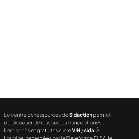
Le centre de ressources de
Sidaction
permet
de disposer de ressources francophones en
libre accès et gratuites sur le
VIH
/
sida
. À
l’origine, hébergées par la Plateforme ELSA, le