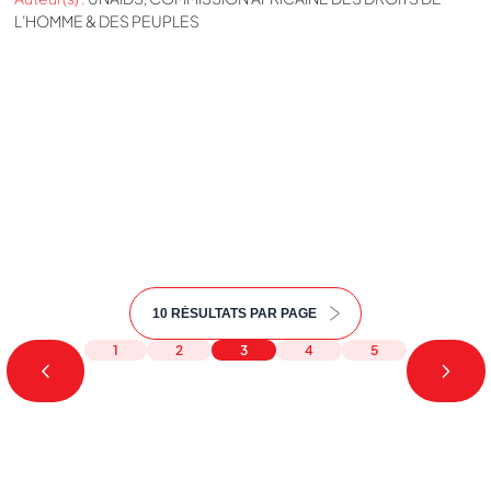
L’HOMME & DES PEUPLES
Nous cherchons le contenu
demandé....
1
2
3
4
5