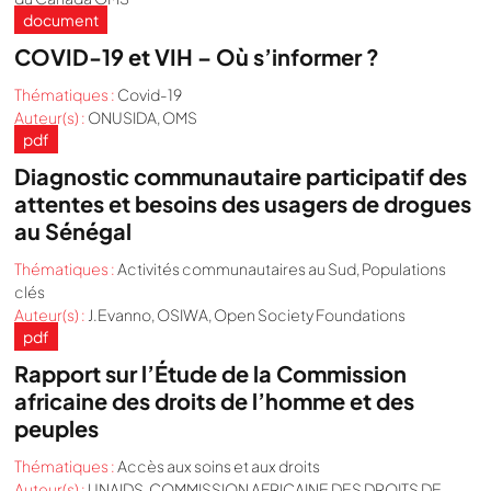
document
COVID-19 et VIH – Où s’informer ?
Thématiques :
Covid-19
Auteur(s) :
ONUSIDA, OMS
pdf
Diagnostic communautaire participatif des
attentes et besoins des usagers de drogues
au Sénégal
Thématiques :
Activités communautaires au Sud
,
Populations
clés
Auteur(s) :
J.Evanno, OSIWA, Open Society Foundations
pdf
Rapport sur l’Étude de la Commission
africaine des droits de l’homme et des
peuples
Thématiques :
Accès aux soins et aux droits
Auteur(s) :
UNAIDS, COMMISSION AFRICAINE DES DROITS DE