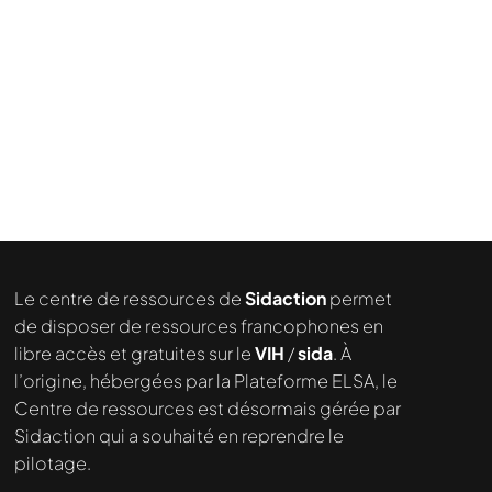
Nous cherchons le contenu
demandé....
Le centre de ressources de
Sidaction
permet
de disposer de ressources francophones en
libre accès et gratuites sur le
VIH
/
sida
. À
l’origine, hébergées par la Plateforme ELSA, le
Centre de ressources est désormais gérée par
Sidaction qui a souhaité en reprendre le
pilotage.