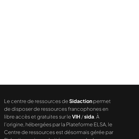
Le centre de ressources de
Sidaction
permet
Nous cherchons le contenu
de disposer de ressources francophones en
demandé....
libre accès et gratuites sur le
VIH
/
sida
. À
l’origine, hébergées par la Plateforme ELSA, le
Centre de ressources est désormais gérée par