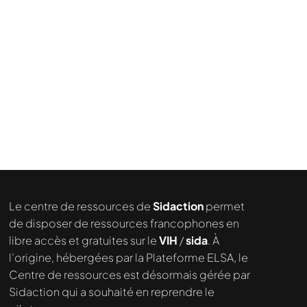
Le centre de ressources de
Sidaction
permet
de disposer de ressources francophones en
Nous cherchons le contenu
libre accès et gratuites sur le
VIH
/
sida
. À
demandé....
l’origine, hébergées par la Plateforme ELSA, le
Centre de ressources est désormais gérée par
Sidaction qui a souhaité en reprendre le