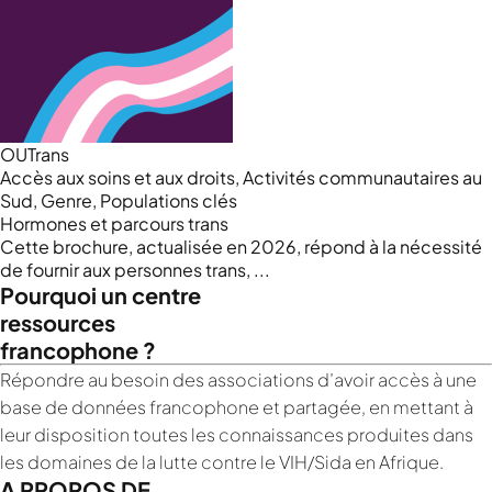
OUTrans
Accès aux soins et aux droits, Activités communautaires au
Sud, Genre, Populations clés
Hormones et parcours trans
Nous cherchons le contenu
Cette brochure, actualisée en 2026, répond à la nécessité
demandé....
de fournir aux personnes trans, ...
Pourquoi un centre
ressources
francophone ?
Répondre au besoin des associations d’avoir accès à une
base de données francophone et partagée, en mettant à
leur disposition toutes les connaissances produites dans
les domaines de la lutte contre le VIH/Sida en Afrique.
A PROPOS DE