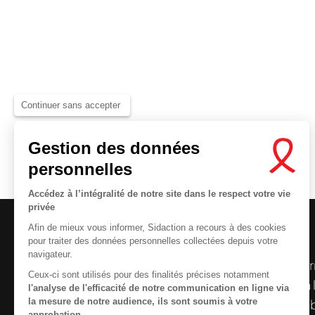
Continuer sans accepter
Gestion des données
personnelles
Accédez à l’intégralité de notre site dans le respect votre vie
privée
Afin de mieux vous informer, Sidaction a recours à des cookies
pour traiter des données personnelles collectées depuis votre
navigateur.
Le centre de ressources de
Sidaction
per
Ceux-ci sont utilisés pour des finalités précises notamment
disposer de ressources francophones en 
l'analyse de l'efficacité de notre communication en ligne via
la mesure de notre audience, ils sont soumis à votre
et gratuites sur le
VIH
/
sida
. À l’origine, 
approbation.