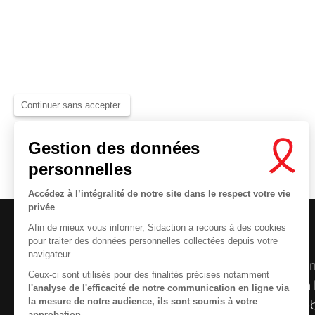
Continuer sans accepter
Gestion des données
personnelles
Accédez à l’intégralité de notre site dans le respect votre vie
privée
Afin de mieux vous informer, Sidaction a recours à des cookies
pour traiter des données personnelles collectées depuis votre
navigateur.
Le centre de ressources de
Sidaction
per
Ceux-ci sont utilisés pour des finalités précises notamment
disposer de ressources francophones en 
l'analyse de l'efficacité de notre communication en ligne via
la mesure de notre audience, ils sont soumis à votre
et gratuites sur le
VIH
/
sida
. À l’origine, 
approbation.