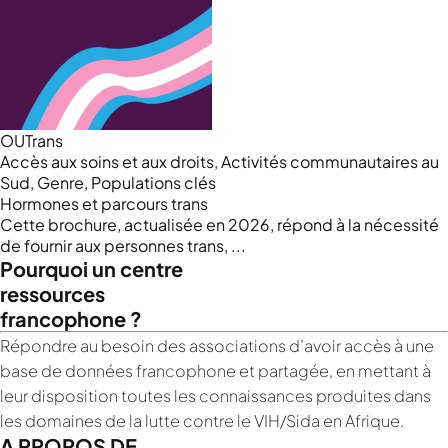
OUTrans
Accès aux soins et aux droits, Activités communautaires au
Sud, Genre, Populations clés
Hormones et parcours trans
Nous cherchons le contenu
Cette brochure, actualisée en 2026, répond à la nécessité
demandé....
de fournir aux personnes trans, ...
Pourquoi un centre
ressources
francophone ?
Répondre au besoin des associations d’avoir accès à une
base de données francophone et partagée, en mettant à
leur disposition toutes les connaissances produites dans
les domaines de la lutte contre le VIH/Sida en Afrique.
A PROPOS DE